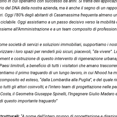
rio in cui operiamo con successo da anni. Si tratta dell’applicazio
rio del DNA della nostra azienda, ma è anche il segno di un rappor
entri. Oggi l’80% degli abitanti di Casamassima frequenta almeno 
 ciclabile. Oggi assistiamo a un passo decisivo verso la mobilità 
 insieme all’Amministrazione e a un team composito di professioni
ome società di servizi e soluzioni immobiliari, supportiamo i nostr
orizzare i loro spazi per renderli più sicuri, piacevoli, “da vivere
urement e costruzione di questo intervento di rigenerazione urban
 limitrofi, a beneficio di tutti i visitatori che amano trascorr
sentiamo il primo traguardo di un lungo lavoro, in cui Nhood ha 
omposito ed esteso, “dalla Lombardia alla Puglia”, e del quale ri
tutti gli attori coinvolti; e l’intero team di progettazione nelle
Costa, il Geometra Giuseppe Spinelli, l’Ingegnere Giulio Madaro e 
i questo importante traguardo”
trutturali:
“A nome dell’intero gruppo di progettazione e direzio