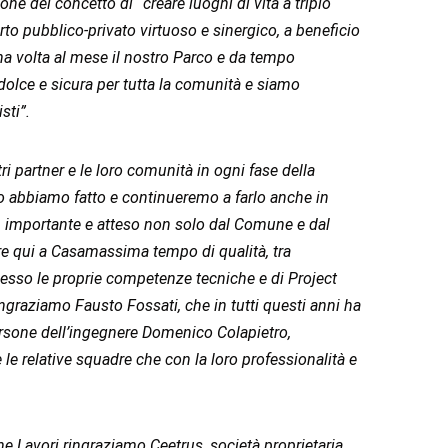
ne del concetto di “creare luoghi di vita a triplo
to pubblico-privato virtuoso e sinergico, a beneficio
una volta al mese il nostro Parco e da tempo
dolce e sicura per tutta la comunità e siamo
sti”.
i partner e le loro comunità in ogni fase della
”. Lo abbiamo fatto e continueremo a farlo anche in
a, importante e atteso non solo dal Comune e dal
ere qui a Casamassima tempo di qualità, tra
messo le proprie competenze tecniche e di Project
ngraziamo Fausto Fossati, che in tutti questi anni ha
 persone dell’ingegnere Domenico Colapietro,
le relative squadre che con la loro professionalità e
ne Lavori ringraziamo Ceetrus, società proprietaria