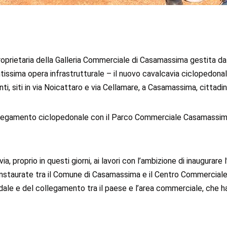
roprietaria della Galleria Commerciale di Casamassima gestita 
antissima opera infrastrutturale – il nuovo cavalcavia ciclopedonal
ti, siti in via Noicattaro e via Cellamare, a Casamassima, cittad
collegamento ciclopedonale con il Parco Commerciale Casamassima,
via, proprio in questi giorni, ai lavori con l’ambizione di inaugurar
ose instaurate tra il Comune di Casamassima e il Centro Commercia
ale e del collegamento tra il paese e l’area commerciale, che ha 