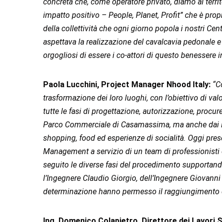
concreta che, come operatore privato, diamo al territo
impatto positivo – People, Planet, Profit” che è prop
della collettività che ogni giorno popola i nostri C
aspettava la realizzazione del cavalcavia pedonale e
orgogliosi di essere i co-attori di questo benessere
Paola Lucchini, Project Manager Nhood Italy:
“C
trasformazione dei loro luoghi, con l’obiettivo di val
tutte le fasi di progettazione, autorizzazione, proc
Parco Commerciale di Casamassima, ma anche dai Paesi
shopping, food ed esperienze di socialità. Oggi pre
Management a servizio di un team di professionisti c
seguito le diverse fasi del procedimento supportando 
l’Ingegnere Claudio Giorgio, dell’Ingegnere Giovanni 
determinazione hanno permesso il raggiungimento d
Ing. Domenico Colapietro, Direttore dei Lavori S