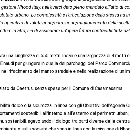
gestore Nhood Italy, nell’averci dato pieno mandato all’atto di co
bitato urbano. La complessità e l’articolazione della stessa ha in
 operativo di valutazione/correzione/miglioramento della scelta t
ettere in atto, sia di assicurare un’opera futura contraddistinta 
vrà una lunghezza di 550 metri lineari e una larghezza di 4 metri 
 Einaudi per giungere in quella dei parcheggi del Parco Commerciale.
nel rifacimento del manto stradale e nella realizzazione di un im
finanziato da Ceetrus, senza spese per il Comune di Casamassima.
lità dolce e la sicurezza, in linea con gli Obiettivi dell’Agenda 
amenti sostenibili all’interno e all’esterno dei perimetri urbani,
re, sostenibili, agevolando il dialogo tra parti diverse delle centr
ull’ambiente e sulla società che sono in linea con la missione di Nh