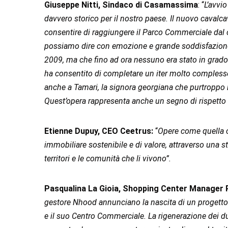
Giuseppe Nitti, Sindaco di Casamassima
: “
L’avvi
davvero storico per il nostro paese. Il nuovo cavalc
consentire di raggiungere il Parco Commerciale dal ce
possiamo dire con emozione e grande soddisfazione di
2009, ma che fino ad ora nessuno era stato in grado
ha consentito di completare un iter molto complesso 
anche a Tamari, la signora georgiana che purtroppo i
Quest’opera rappresenta anche un segno di rispetto
Etienne Dupuy, CEO Ceetrus:
“
Opere come quella c
immobiliare sostenibile e di valore, attraverso una s
territori e le comunità che li vivono”.
Pasqualina La Gioia, Shopping Center Manage
gestore Nhood annunciano la nascita di un progetto d
e il suo Centro Commerciale. La rigenerazione dei du