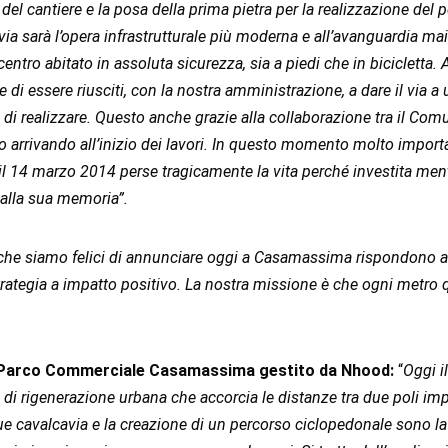
o del cantiere e la posa della prima pietra per la realizzazione 
avia sarà l’opera infrastrutturale più moderna e all’avanguardia m
ntro abitato in assoluta sicurezza, sia a piedi che in bicicletta.
 essere riusciti, con la nostra amministrazione, a dare il via a
 di realizzare. Questo anche grazie alla collaborazione tra il C
arrivando all’inizio dei lavori. In questo momento molto importan
l 14 marzo 2014 perse tragicamente la vita perché investita mentr
 alla sua memoria”.
he siamo felici di annunciare oggi a Casamassima rispondono al
trategia a impatto positivo. La nostra missione è che ogni metro qu
r Parco Commerciale Casamassima gestito da Nhood:
“
Oggi i
i rigenerazione urbana che accorcia le distanze tra due poli imp
e cavalcavia e la creazione di un percorso ciclopedonale sono la