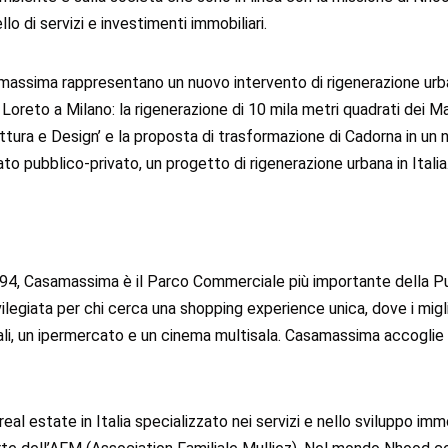
ello di servizi e investimenti immobiliari.
amassima rappresentano un nuovo intervento di rigenerazione urba
le Loreto a Milano: la rigenerazione di 10 mila metri quadrati dei 
ttura e Design’ e la proposta di trasformazione di Cadorna in un 
to pubblico-privato, un progetto di rigenerazione urbana in Italia
94, Casamassima è il Parco Commerciale più importante della Pugl
ilegiata per chi cerca una shopping experience unica, dove i migli
li, un ipermercato e un cinema multisala. Casamassima accoglie o
l real estate in Italia specializzato nei servizi e nello sviluppo im