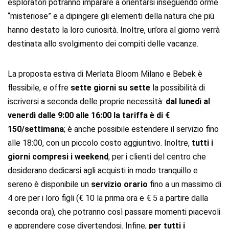
esploratori potranno imparare a orientarsi inseguendo orme
“misteriose” e a dipingere gli elementi della natura che più
hanno destato la loro curiosità. Inoltre, un’ora al giorno verrà
destinata allo svolgimento dei compiti delle vacanze.
La proposta estiva di Merlata Bloom Milano e Bebek è
flessibile, e offre
sette giorni su sette
la possibilità di
iscriversi a seconda delle proprie necessità:
dal lunedì al
venerdì
dalle 9:00 alle 16:00 la tariffa è di €
150/settimana
; è anche possibile estendere il servizio fino
alle 18:00, con un piccolo costo aggiuntivo. Inoltre,
tutti i
giorni compresi i weekend
, per i clienti del centro che
desiderano dedicarsi agli acquisti in modo tranquillo e
sereno è disponibile un
servizio orario
fino a un massimo di
4 ore per i loro figli (€ 10 la prima ora e € 5 a partire dalla
seconda ora), che potranno così passare momenti piacevoli
e apprendere cose divertendosi. Infine,
per tutti i