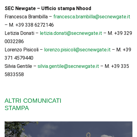
SEC Newgate – Ufficio stampa Nhood
Francesca Brambilla –
francesca.brambilla@secnewgate.it
– M. +39 338 6272146
Letizia Donati –
letizia.donati@secnewgate.it
– M. +39 329
0032286
Lorenzo Pisicoli –
lorenzo.pisicoli@secnewgate.it
– M. +39
371 4579440
Silvia Gentile –
silvia.gentile@secnewgate.it
– M. +39 335
5833558
ALTRI COMUNICATI
STAMPA