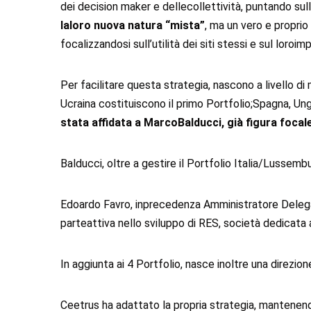
dei decision maker e dellecollettività, puntando sull
laloro nuova natura “mista”
, ma un vero e propri
focalizzandosi sull’utilità dei siti stessi e sul loroim
Per facilitare questa strategia, nascono a livello 
Ucraina costituiscono il primo Portfolio;Spagna, Ung
stata affidata a MarcoBalducci, già figura foca
Balducci, oltre a gestire il Portfolio Italia/Lussembu
Edoardo Favro, inprecedenza Amministratore Delegato 
parteattiva nello sviluppo di RES, società dedicata 
In aggiunta ai 4 Portfolio, nasce inoltre una direzi
Ceetrus ha adattato la propria strategia, mantenendo 