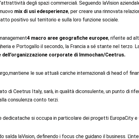
’attrattività degli spazi commerciali. Seguendo laVision aziendale
o nuovo
mix di usi edesperienze
, per creare una rinnovata relazio
patto positivo sul territorio e sulla loro funzione sociale.
di management
4 macro aree geografiche europee
, riferite ad a
heria e Portogallo il secondo, la Francia a sé stante nel terzo. L
le dell’organizzazione corporate di Immochan/Ceetrus.
rgo,mantiene le sue attuali cariche internazionali di head of finan
di Ceetrus Italy, sarà, in qualità diconsulente, un punto di rife
alla consulenza conto terzi.
one dedicatache si occupa in particolare dei progetti EuropaCity e
salda laVision, definendo i focus che guidano il business. L’inten